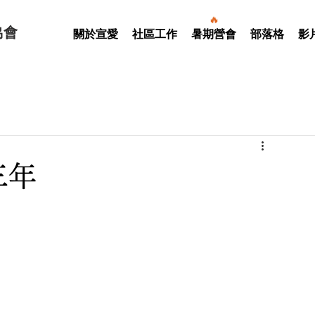
🔥
協會
關於宣愛
社區工作
暑期營會
部落格
影
三年