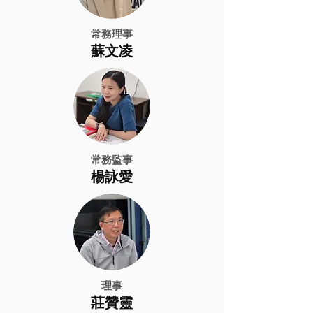
常務理事
​蘇文凌
常務監事
​楊詠愛
理事
​莊贊靈