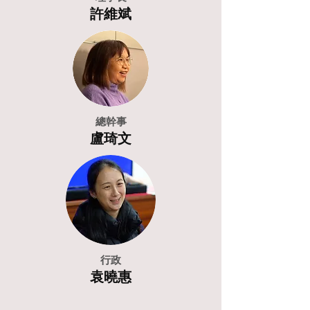
​許維斌
總幹事
​盧琦文
行政
​袁曉惠