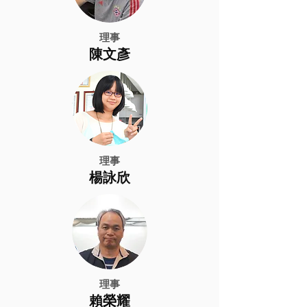
理事
​陳文彥
理事
​楊詠欣
理事
​賴榮耀