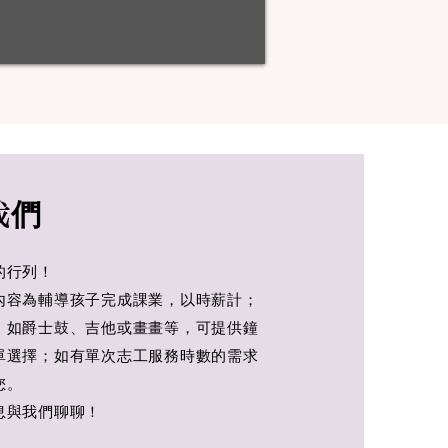
我們
的行列！
內容為輔導孩子完成課業，以時薪計；
，如爵士鼓、吉他或畫畫等，可提供鐘
單選擇；如有單次志工服務時數的需求
您。
息與我們聊聊！