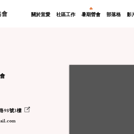
🔥
協會
關於宣愛
社區工作
暑期營會
部落格
影
協會
98號3樓
ail.com