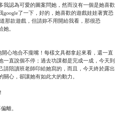
多我認為可愛的圖案問她，然而沒有一個是她喜歡
google了一下，好的，她喜歡的遊戲娃娃著實恐
知道那款遊戲，但請妳不用開給我看，那很恐
給她。
她，她開心地合不攏嘴！每樣文具都拿起來看，還一直
地一直說個不停；過去功課都是完成一成，今天到
己請陪讀班老師印給她寫的，而且，今天終於露出
的關心，卻讓她有如此大的動力。
！
不偏離。