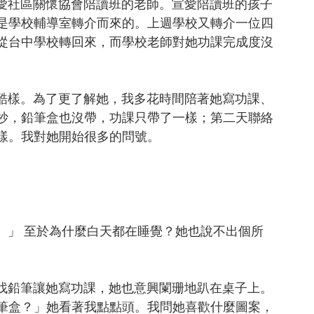
午是宣愛社區關懷協會陪讀班的老師。宣愛陪讀班的孩子
是學校輔導室轉介而來的。上週學校又轉介一位四
從台中學校轉回來，而學校老師對她功課完成度沒
所謂的酷樣。為了更了解她，我多花時間陪著她寫功課、
抄，鉛筆盒也沒帶，功課只帶了一樣；第二天聯絡
樣。我對她開始很多的問號。
睡覺。」 至於為什麼白天都在睡覺？她也說不出個所
的姐姐找鉛筆讓她寫功課，她也意興闌珊地趴在桌子上。
筆盒？」她看著我點點頭。我問她喜歡什麼圖案，