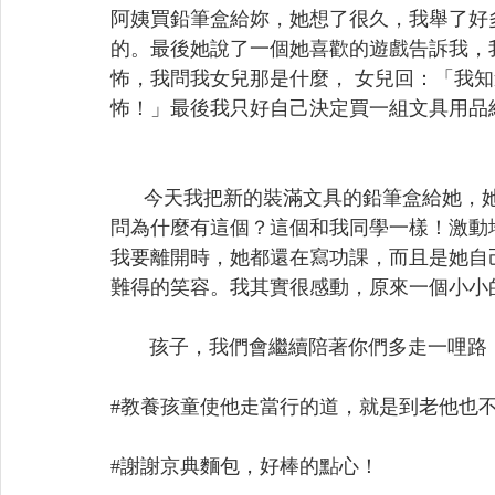
阿姨買鉛筆盒給妳，她想了很久，我舉了好
的。最後她說了一個她喜歡的遊戲告訴我，我
怖，我問我女兒那是什麼， 女兒回：「我
怖！」最後我只好自己決定買一組文具用品
      今天我把新的裝滿文具的鉛筆盒給
問為什麼有這個？這個和我同學一樣！激動
我要離開時，她都還在寫功課，而且是她自
難得的笑容。我其實很感動，原來一個小小
       孩子，我們會繼續陪著你們多走一哩路
#教養孩童使他走當行的道
，就是到老他也
#謝謝京典麵包
，好棒的點心！