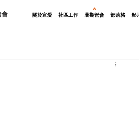
🔥
協會
關於宣愛
社區工作
暑期營會
部落格
影