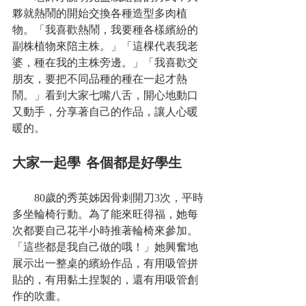
夥就熱鬧的開始交換各種造型多肉植
物。「我喜歡熱鬧，我要種各樣繽紛的
副株植物來陪主株。」「這棵代表我老
婆，種在我的主株旁邊。」「我喜歡交
朋友，要把不同品種的種在一起才熱
鬧。」看到大家七嘴八舌，開心地動口
又動手，分享著自己的作品，讓人心暖
暖的。
大家一起學 各個都是好學生
　　80歲的秀英姊因骨刺開刀3次，平時
多坐輪椅行動。為了能來旺得福，她每
次都要自己花半小時推著輪椅來參加。
「這些都是我自己做的哦！」她興奮地
展示出一整桌的繽紛作品，有用吸管拼
貼的，有用黏土捏製的，還有用吸管創
作的吹畫。