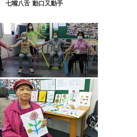
七嘴八舌 動口又動手