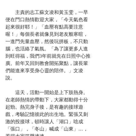
　　主責的志工蘇文凌和黃玉雯，一早
便在門口熱情歡迎大家，「今天氣色看
起來很好耶！」「血壓有點高要注意
喔！」每個長者就像見到老友般寒暄，
一進門先量血壓，然後玩拼板，不只動
腦，也活絡了氣氛。「為了讓更多人進
到旺得福，我們3年前就先在日照中心推
廣。前年又回到教會開拓聚點，讓長輩
們能進來享受身心靈的陪伴。」文凌
說。
　　這天，活動一開始是上下肢熱身。
在老師熱情的帶動下，大家都動得十分
起勁。熱完身子後，是有趣的接球遊
戲，考驗記憶彼此的出生地。緊張又刺
激的投接球，頓時讓人「湖口」唸成
「張口」，「冬山」喊成「山東」…，