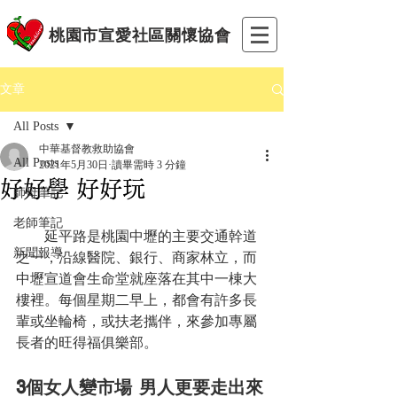
桃園市宣愛社區關懷協會
文章
All Posts
中華基督教救助協會
All Posts
2021年5月30日
讀畢需時 3 分鐘
好好學 好好玩
師母筆記
老師筆記
　　延平路是桃園中壢的主要交通幹道
新聞報導
之一，沿線醫院、銀行、商家林立，而
中壢宣道會生命堂就座落在其中一棟大
樓裡。每個星期二早上，都會有許多長
輩或坐輪椅，或扶老攜伴，來參加專屬
長者的旺得福俱樂部。
3個女人變市場 男人更要走出來