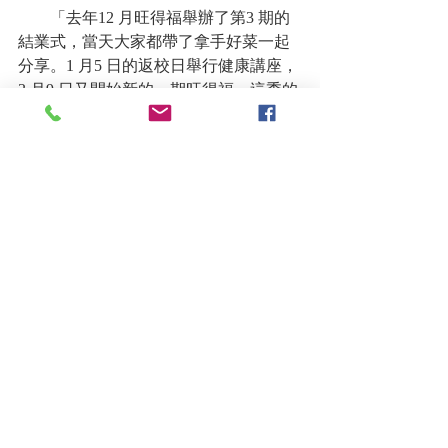
　　「去年12 月旺得福舉辦了第3 期的
結業式，當天大家都帶了拿手好菜一起
分享。1 月5 日的返校日舉行健康講座，
3 月9 日又開始新的一期旺得福。這季的
課程，我們特別設計各種成語、算術、
小活動，讓長輩們帶回去做。希望能訓
練長輩思考動腦，愈學愈快活，愈活愈
旺愈得福。他們都很用功，各個都是好
學生呢！」文凌說。
原文連結：
https://www.ccra.org.tw/PressContent.aspx?
PRID=47&CID=613
捐款支持1919旺得福
捐款支持宣愛