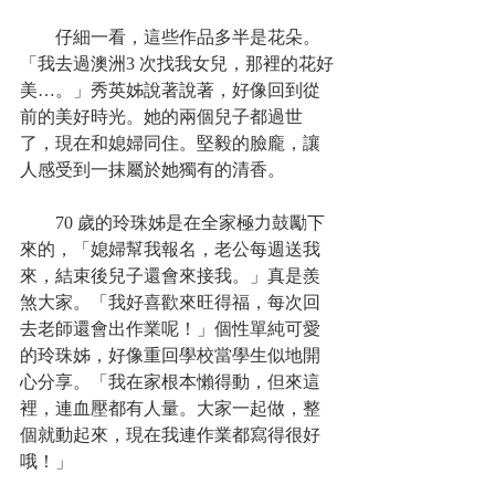
　　仔細一看，這些作品多半是花朵。
「我去過澳洲3 次找我女兒，那裡的花好
美…。」秀英姊說著說著，好像回到從
前的美好時光。她的兩個兒子都過世
了，現在和媳婦同住。堅毅的臉龐，讓
人感受到一抹屬於她獨有的清香。
　　70 歲的玲珠姊是在全家極力鼓勵下
來的，「媳婦幫我報名，老公每週送我
來，結束後兒子還會來接我。」真是羨
煞大家。「我好喜歡來旺得福，每次回
去老師還會出作業呢！」個性單純可愛
的玲珠姊，好像重回學校當學生似地開
心分享。「我在家根本懶得動，但來這
裡，連血壓都有人量。大家一起做，整
個就動起來，現在我連作業都寫得很好
哦！」