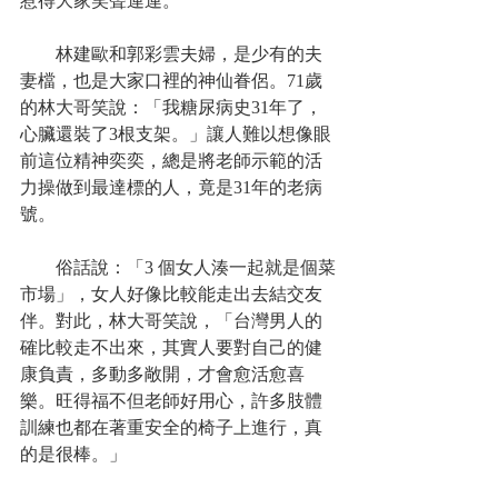
惹得大家笑聲連連。
　　林建歐和郭彩雲夫婦，是少有的夫
妻檔，也是大家口裡的神仙眷侶。71歲
的林大哥笑說：「我糖尿病史31年了，
心臟還裝了3根支架。」讓人難以想像眼
前這位精神奕奕，總是將老師示範的活
力操做到最達標的人，竟是31年的老病
號。
　　俗話說：「3 個女人湊一起就是個菜
市場」，女人好像比較能走出去結交友
伴。對此，林大哥笑說，「台灣男人的
確比較走不出來，其實人要對自己的健
康負責，多動多敞開，才會愈活愈喜
樂。旺得福不但老師好用心，許多肢體
訓練也都在著重安全的椅子上進行，真
的是很棒。」