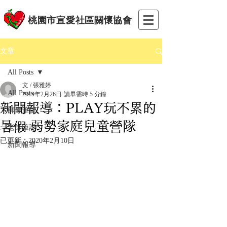
桃園市宣愛社區關懷協會
文章
All Posts
文 / 張雅婷
All Posts
2019年2月26日
讀畢需時 5 分鐘
新聞報導：PLAY玩不累的
師母筆記
暑假 弱勢家庭兒童營隊
老師筆記
已更新：
2020年2月10日
新聞報導