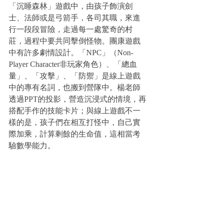
「沉睡森林」遊戲中，由孩子飾演劍
士、法師或是弓箭手，各司其職，來進
行一段段冒險，走過每一處驚奇的村
莊，過程中要共同擊倒怪物。團康遊戲
中有許多劇情設計。「NPC」（Non-
Player Character非玩家角色）、「總血
量」、「攻擊」、「防禦」是線上遊戲
中的專有名詞，也搬到營隊中。楊老師
透過PPT的投影，營造沉浸式的情境，再
搭配手作的技能卡片；與線上遊戲不一
樣的是，孩子們在相互打怪中，自己實
際加乘，計算剩餘的生命值，這相當考
驗數學能力。