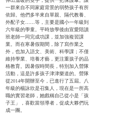
伸出溫暖的雙手，提供一把保護傘。讓
一群來自不同家庭背景的弱勢孩子有所
依歸。他們多半來自單親、隔代教養、
外配子女……等，主要是國小一年級到
六年級的學童。平時放學後由宣愛陪讀
班老師一同完成功課，並加強複習課
業。而在寒暑假期間，除了寫作業之
外，也加入語文、美術、科學課；不僅
維持學業、培養才藝，更注重孩子的品
格教育。因暑假時間長，特別加入營隊
活動，這是許多孩子津津樂道的。營隊
從2014年開辦至今，已進行了五屆。八
年級的楊詠欣是召集人，現在是一所高
職的實習老師，她戲稱自己從小是「孩
子王」，喜歡當領導者，促成大夥們玩
成一團。