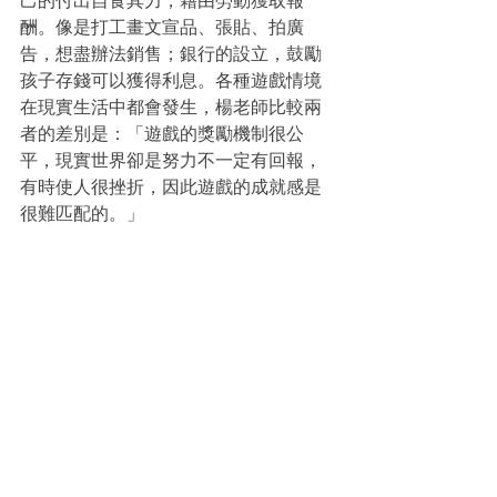
己的付出自食其力，藉由勞動獲取報
酬。像是打工畫文宣品、張貼、拍廣
告，想盡辦法銷售；銀行的設立，鼓勵
孩子存錢可以獲得利息。各種遊戲情境
在現實生活中都會發生，楊老師比較兩
者的差別是：「遊戲的獎勵機制很公
平，現實世界卻是努力不一定有回報，
有時使人很挫折，因此遊戲的成就感是
很難匹配的。」