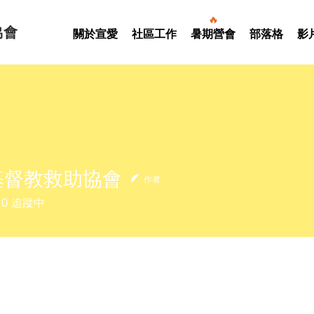
🔥
協會
關於宣愛
社區工作
暑期營會
部落格
影
基督教救助協會
作者
教救助協會
0
追蹤中