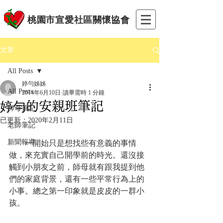
桃園市宣愛社區關懷協會
文章
All Posts
婷勻姊姊
All Posts
2014年6月10日
讀畢需時 1 分鐘
婷勻的安親班筆記
師母筆記
已更新：
2020年2月11日
老師筆記
新聞報導
　　一開始只是想找些有意義的事情
做，來充實自己開學前的時光。還沒接
觸到小朋友之前，師母就有跟我提到他
們的家庭背景，還有一些平常行為上的
小事。總之第一印象就是皮皮的一群小
孩。